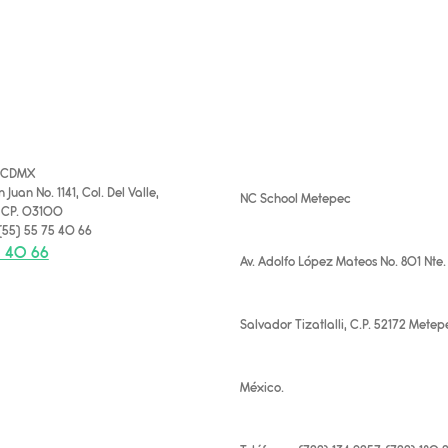
l CDMX
 Juan No. 1141, Col. Del Valle,
NC School Metepec
. CP. 03100
 (55) 55 75 40 66
5 40 66
Av. Adolfo López Mateos No. 801 Nte.
Salvador Tizatlalli, C.P. 52172 Metep
México.