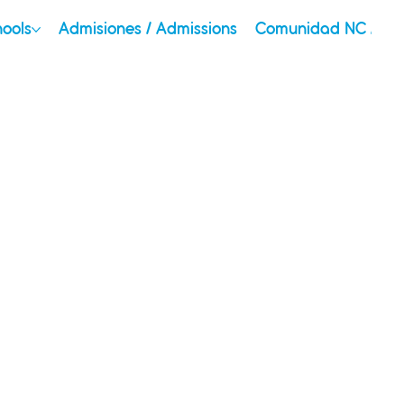
hools
Admisiones / Admissions
Comunidad NC / Ou