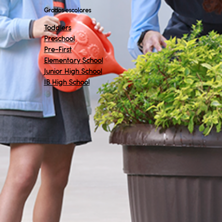
Grados escolares
Toddlers
Preschool
Pre-First
Elementary School
Junior High School
IB High School