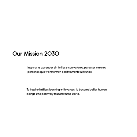
Our Mission 2030
Inspirar a aprender sin límites y con valores, para ser mejores
personas que transformen positivamente al Mundo.
To inspire limitless learning with values, to become better human
beings who positively transform the world.