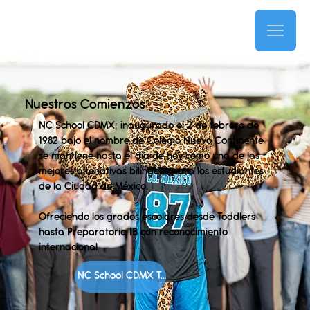
Nuestros Comienzos
NC School CDMX; inaugurado el 2 de febrero de
1982 bajo el nombre de Colegio Nuevo Continente
se mantiene hasta el día de hoy como una de las
mejores altenativas bilingües para los estudiantes
de la Ciudad de México.
Ofreciendo los grados escolares desde Toddlers
hasta Preparatoria IB con reconocimiento
internacional
NC School CDMX Tour 360°