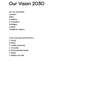
Our Vision 2030
Ser una comunidad:
1.Humana
2.Ética
3.Solidaria
4.Innovadora
5.Ecológica
6.Global
7.Resiliente y segura
To be a learning comunity that is:
1. Caring
2. Ethical
3. Socially concerned
4. Innovative
5. Environmentally friendly
6. Global
7. Resilient and safe