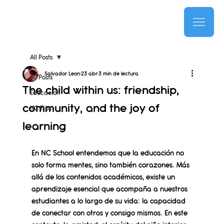
All Posts
Salvador Leon
23 abr
3 min de lectura
All Posts
The child within us: friendship,
Educación
community, and the joy of
NC Tips
learning
En NC School entendemos que la educación no 
solo forma mentes, sino también corazones. Más 
allá de los contenidos académicos, existe un 
aprendizaje esencial que acompaña a nuestros 
estudiantes a lo largo de su vida: la capacidad 
de conectar con otros y consigo mismos. 
En este 