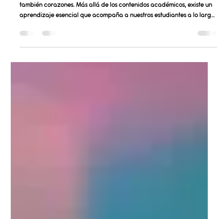
Salvador Leon
23 abr
3 min de lectura
The child within us: friendship, community,
and the joy of learning
En NC School entendemos que la educación no solo forma mentes, sino
también corazones. Más allá de los contenidos académicos, existe un
aprendizaje esencial que acompaña a nuestros estudiantes a lo largo
de su vida: la capacidad de conectar con otros y consigo mismos. En
este contexto, la amistad, el espíritu del niño interior y el sentido de
comunidad se convierten en pilares fundamentales de una formación
verdaderamente integral. Para empezar, la amistad como base del
creci