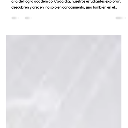
Salvador Leon
13 feb
3 min de lectura
La amistad: la lección invisible que
aprendemos en la escuela.
En NC School creemos firmemente que la educación va mucho más
allá del logro académico. Cada día, nuestros estudiantes exploran,
descubren y crecen, no solo en conocimiento, sino también en el
desarrollo de habilidades humanas que los acompañarán a lo largo
de toda su vida. Dentro de este enfoque integral del aprendizaje,
existe una lección que a menudo pasa desapercibida, pero que
desempeña un papel fundamental en el desarrollo personal: la
amistad. Más allá del afecto: una