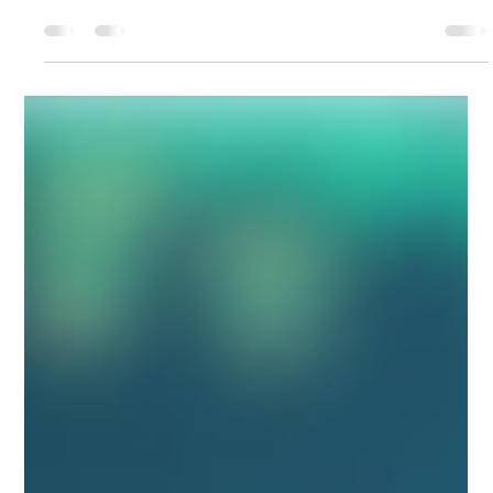
Salvador Leon
26 nov 2025
2 min de lectura
Tips y Notas de: Tecnología responsable
Este blog explora cómo la tecnología responsable, la ciencia con
sentido humano y la tolerancia se integran en NC School para formar
estudiantes curiosos, éticos y conscientes. A través de proyectos STEAM
y prácticas digitales guiadas, promovemos un aprendizaje que une
conocimiento, valores y propósito.